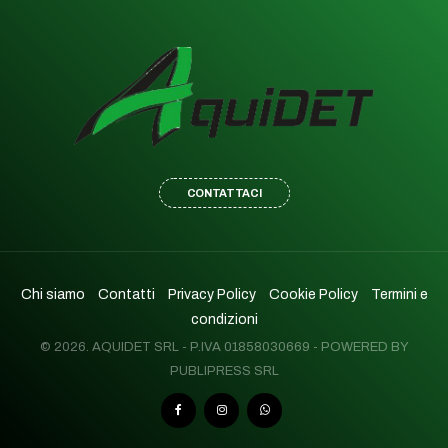
CONTATTACI
Chi siamo
Contatti
Privacy Policy
Cookie Policy
Termini e
condizioni
© 2026. AQUIDET SRL - P.IVA 01858030669 - POWERED BY
PUBLIPRESS SRL