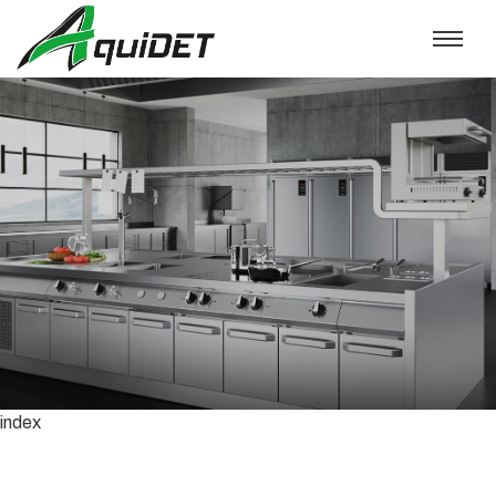
Sei un ristoratore? Sei nel posto giusto
Arredamenti e attrezzature per la
ristorazone
index
GUARDA IL CATALOGO