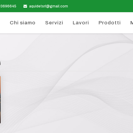
33696645
aquidetsrl@gmail.com
e
Chi siamo
Servizi
Lavori
Prodotti
i