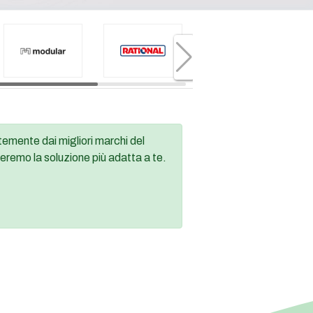
emente dai migliori marchi del
eremo la soluzione più adatta a te.