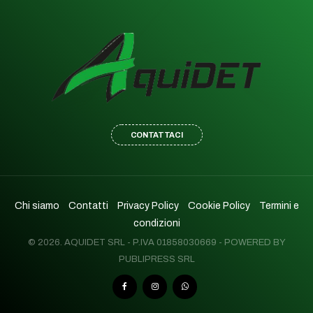
CONTATTACI
Chi siamo
Contatti
Privacy Policy
Cookie Policy
Termini e
condizioni
© 2026. AQUIDET SRL - P.IVA 01858030669 - POWERED BY
PUBLIPRESS SRL