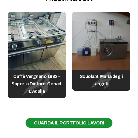
Caffè Vergnano 1882 –
Scuola S. Maria degli
o
Sapori e Dintorni Conad,
angeli
L’Aquila
GUARDA IL PORTFOLIO LAVORI