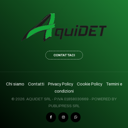
CONTATTACI
Chi siamo
Contatti
Privacy Policy
Cookie Policy
Termini e
condizioni
© 2026. AQUIDET SRL - P.IVA 01858030669 - POWERED BY
PUBLIPRESS SRL