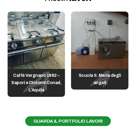
Caffè Vergnano 1882 –
Scuola S. Maria degli
o
Sapori e Dintorni Conad,
angeli
L’Aquila
GUARDA IL PORTFOLIO LAVORI